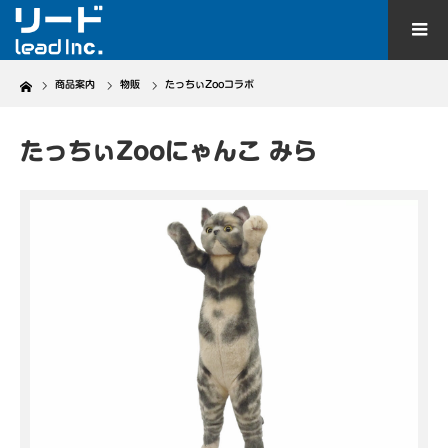
Home
商品案内
物販
たっちぃZooコラボ
たっちぃZooにゃんこ みら