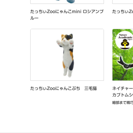
たっちぃZooにゃんこmini ロシアンブ
たっちぃZ
ルー
たっちぃZooにゃんこぷち 三毛猫
ネイチャ
カブトムシ
細部まで精